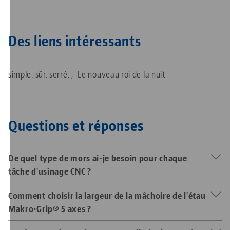
Des liens intéressants
simple. sûr. serré.
Le nouveau roi de la nuit
Questions et réponses
De quel type de mors ai-je besoin pour chaque
tâche d'usinage CNC ?
Comment choisir la largeur de la mâchoire de l'étau
L'
étau Makro•Grip® 5 axes
est le choix idéal pour l'usinage
Makro•Grip® 5 axes ?
de pièces brutes sur 5 faces, où une bonne accessibilité et
des forces de maintien élevées sont requises. Pour tous les