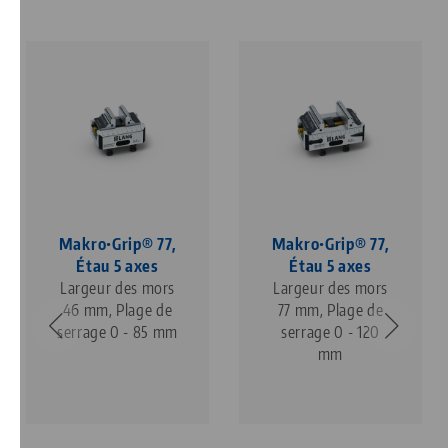
Makro•Grip® 77,
Makro•Grip® 77,
Étau 5 axes
Étau 5 axes
Largeur des mors
Largeur des mors
46 mm, Plage de
77 mm, Plage de
serrage 0 - 85 mm
serrage 0 - 120
mm