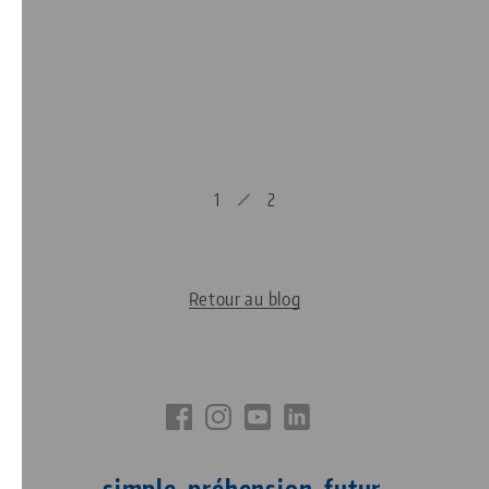
1
2
Retour au blog
simple. préhension. futur.