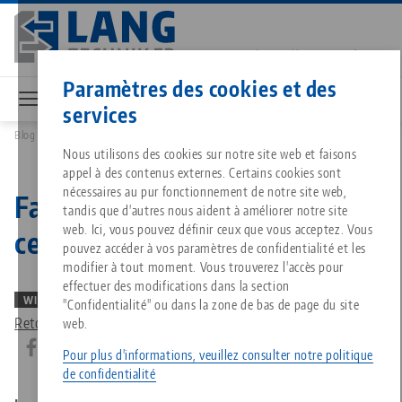
Aller
au
contenu
Contact
Français
principal
Paramètres des cookies et des
services
Blog
Facile à comprendre : Qu'est-ce qu'un étau auto-centrant?
Breadcrumb
Tout d'une seule source
À propos de LANG
Téléchargements
Blog
Nous utilisons des cookies sur notre site web et faisons
Produits assortis
appel à des contenus externes. Certains cookies sont
Désolé. Nous n'avons pu trouver aucun résultat.
nécessaires au pur fonctionnement de notre site web,
Facile à comprendre : Qu'est-
Vers l'aperçu des produits
tandis que d'autres nous aident à améliorer notre site
Technologie de serrage à point
Philosophie
FAQ
Actualités
web. Ici, vous pouvez définir ceux que vous acceptez. Vous
ce qu'un étau auto-centrant?
pouvez accéder à vos paramètres de confidentialité et les
modifier à tout moment. Vous trouverez l'accès pour
Technologie de serrage des pi
Innovations
Commande de catalogue
Salons professionnels
effectuer des modifications dans la section
Services
Technique de serrage — 30.03.2023
WIKI
"Confidentialité" ou dans la zone de bas de page du site
Retour au blog
web.
Automatisation
Réseau commercial
Vidéos
Téléchargements
Quicklinks
Downloads
Pour plus d'informations, veuillez consulter notre politique
de confidentialité
Vidéos
Search
Carrière
Contact
Contact