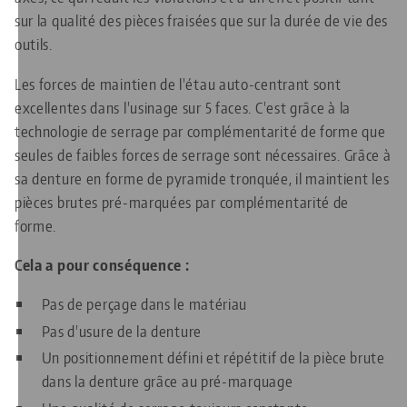
sur la qualité des pièces fraisées que sur la durée de vie des
outils.
Les forces de maintien de l'étau auto-centrant sont
excellentes dans l'usinage sur 5 faces. C'est grâce à la
technologie de serrage par complémentarité de forme que
seules de faibles forces de serrage sont nécessaires. Grâce à
sa denture en forme de pyramide tronquée, il maintient les
pièces brutes pré-marquées par complémentarité de
forme.
Cela a pour conséquence :
Pas de perçage dans le matériau
Pas d'usure de la denture
Un positionnement défini et répétitif de la pièce brute
dans la denture grâce au pré-marquage