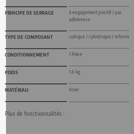
à engagement positif / par
PRINCIPE DE SERRAGE
adhérence
cubique / cylindrique / informe
TYPE DE COMPOSANT
1 Pièce
CONDITIONNEMENT
1.6 kg
POIDS
Acier
MATÉRIAU
Plus de fonctionnalités :