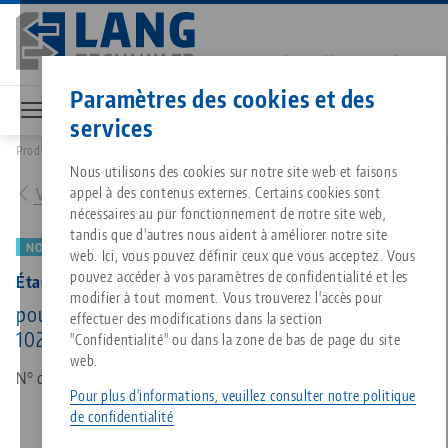
Aller
au
contenu
Contact
Français
principal
Paramètres des cookies et des
services
Produits
40085-46: Étau de centrage 77, Corps de base
Breadcrumb
Tout d'une seule source
À propos de LANG
Téléchargements
Blog
Nous utilisons des cookies sur notre site web et faisons
Produits assortis
appel à des contenus externes. Certains cookies sont
Vers l'aperçu des produits
Désolé. Nous n'avons pu trouver aucun résultat.
nécessaires au pur fonctionnement de notre site web,
Vers l'aperçu des produits
tandis que d'autres nous aident à améliorer notre site
Technologie de serrage à point
Philosophie
FAQ
Actualités
NOUVEAU
web. Ici, vous pouvez définir ceux que vous acceptez. Vous
pouvez accéder à vos paramètres de confidentialité et les
Étau de centrage 77, Corps de base
modifier à tout moment. Vous trouverez l'accès pour
Technologie de serrage des pi
Innovations
Commande de catalogue
Salons professionnels
pour largeur de mors 46 mm, Longueur de base
effectuer des modifications dans la section
Services
102 mm
"Confidentialité" ou dans la zone de bas de page du site
web.
Automatisation
Réseau commercial
Vidéos
Téléchargements
N° d'art 40085-46
Quicklinks
Downloads
Pour plus d'informations, veuillez consulter notre politique
de confidentialité
Vidéos
Search
Carrière
Contact
Contact