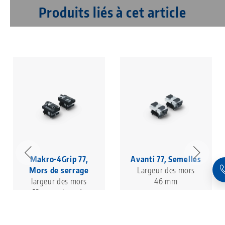
Produits liés à cet article
Makro•4Grip 77,
Avanti 77, Semelles
Mors de serrage
Largeur des mors
largeur des mors
46 mm
52 mm, plage de
serrage Ø 36 - 115
mm