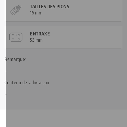
TAILLES DES PIONS
16 mm
ENTRAXE
52 mm
Remarque:
—
Contenu de la livraison:
—