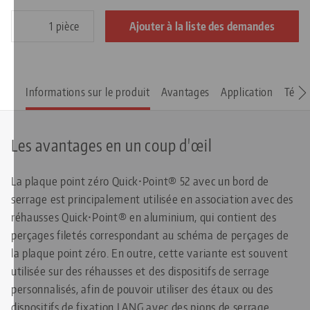
pièce
Ajouter à la liste des demandes
Informations sur le produit
Avantages
Application
Télé
Les avantages en un coup d'œil
La plaque point zéro Quick•Point® 52 avec un bord de
serrage est principalement utilisée en association avec des
réhausses Quick•Point® en aluminium, qui contient des
perçages filetés correspondant au schéma de perçages de
la plaque point zéro. En outre, cette variante est souvent
utilisée sur des réhausses et des dispositifs de serrage
personnalisés, afin de pouvoir utiliser des étaux ou des
dispositifs de fixation LANG avec des pions de serrage