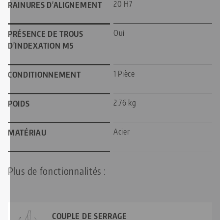
20 H7
RAINURES D'ALIGNEMENT
Oui
PRÉSENCE DE TROUS
D'INDEXATION M5
1 Pièce
CONDITIONNEMENT
2.76 kg
POIDS
Acier
MATÉRIAU
Plus de fonctionnalités :
COUPLE DE SERRAGE