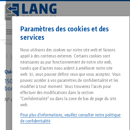
Aller
au
contenu
Contact
Français
principal
Paramètres des cookies et des
services
Produits
45150: Quick•Point® 52, Plaque simple
Breadcrumb
Tout d'une seule source
À propos de LANG
Téléchargements
Blog
Nous utilisons des cookies sur notre site web et faisons
Produits assortis
appel à des contenus externes. Certains cookies sont
Vers l'aperçu des produits
Désolé. Nous n'avons pu trouver aucun résultat.
nécessaires au pur fonctionnement de notre site web,
Vers l'aperçu des produits
tandis que d'autres nous aident à améliorer notre site
Technologie de serrage à point
Philosophie
FAQ
Actualités
Quick•Point® 52, Plaque simple
web. Ici, vous pouvez définir ceux que vous acceptez. Vous
150 x 116 x 27 mm, de fixation de 100 x 50 mm et
pouvez accéder à vos paramètres de confidentialité et les
modifier à tout moment. Vous trouverez l'accès pour
bord de serrage
Technologie de serrage des pi
Innovations
Commande de catalogue
Salons professionnels
effectuer des modifications dans la section
Services
"Confidentialité" ou dans la zone de bas de page du site
N° d'art 45150
web.
Automatisation
Réseau commercial
Vidéos
Téléchargements
Quicklinks
Downloads
Pour plus d'informations, veuillez consulter notre politique
de confidentialité
Vidéos
Search
Carrière
Contact
Contact