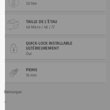
30 Nm
TAILLE DE L´ÉTAU
46 Micro / 46 / 77
QUICK•LOCK INSTALLABLE
ULTÉRIEUREMENT
Oui
PIONS
16 mm
Remarque:
—