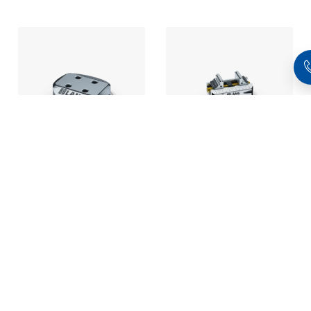
RoboTrex 52,
Makro•Grip® 77,
Système point zéro
Étau 5 axes
d'automatisation
Largeur des mors
mécanique
46 mm, Plage de
serrage 0 - 120
mm