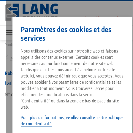
Aller
au
contenu
Contact
Français
principal
Paramètres des cookies et des
services
Produits
66930: RoboTrex 52, Pince de robot
Breadcrumb
Tout d'une seule source
À propos de LANG
Téléchargements
Blog
Nous utilisons des cookies sur notre site web et faisons
Produits assortis
appel à des contenus externes. Certains cookies sont
Vers l'aperçu des produits
Désolé. Nous n'avons pu trouver aucun résultat.
nécessaires au pur fonctionnement de notre site web,
Vers l'aperçu des produits
tandis que d'autres nous aident à améliorer notre site
Technologie de serrage à point
Philosophie
FAQ
Actualités
RoboTrex 52, Pince de robot
web. Ici, vous pouvez définir ceux que vous acceptez. Vous
taille du système 77, mécanique
pouvez accéder à vos paramètres de confidentialité et les
modifier à tout moment. Vous trouverez l'accès pour
Technologie de serrage des pi
Innovations
Commande de catalogue
Salons professionnels
N° d'art 66930
effectuer des modifications dans la section
Services
"Confidentialité" ou dans la zone de bas de page du site
web.
Automatisation
Réseau commercial
Vidéos
Téléchargements
Quicklinks
Downloads
Pour plus d'informations, veuillez consulter notre politique
de confidentialité
Vidéos
Search
Carrière
Contact
Contact