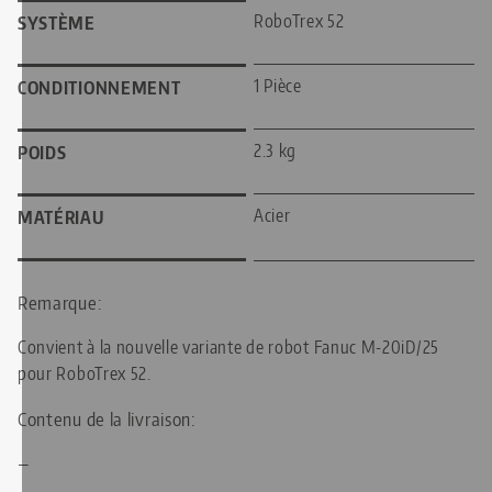
RoboTrex 52
SYSTÈME
1 Pièce
CONDITIONNEMENT
2.3 kg
POIDS
Acier
MATÉRIAU
Remarque:
Convient à la nouvelle variante de robot Fanuc M-20iD/25
pour RoboTrex 52.
Contenu de la livraison:
—