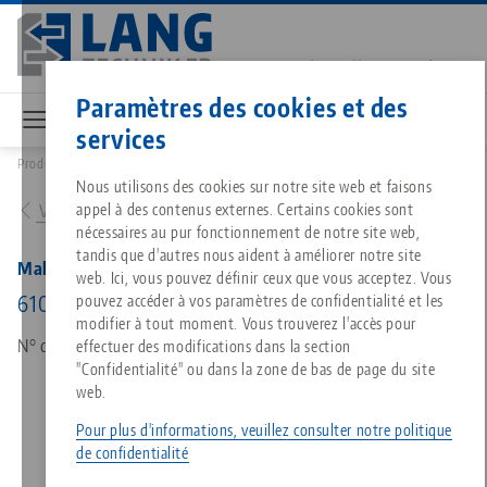
Aller
au
contenu
Contact
Français
principal
Paramètres des cookies et des
services
Produits
81611: Makro•Grip® Ultra, Fausse plaque
Breadcrumb
Tout d'une seule source
À propos de LANG
Téléchargements
Blog
Nous utilisons des cookies sur notre site web et faisons
Produits assortis
appel à des contenus externes. Certains cookies sont
Vers l'aperçu des produits
Désolé. Nous n'avons pu trouver aucun résultat.
nécessaires au pur fonctionnement de notre site web,
Vers l'aperçu des produits
tandis que d'autres nous aident à améliorer notre site
Technologie de serrage à point
Philosophie
FAQ
Actualités
Makro•Grip® Ultra, Fausse plaque
web. Ici, vous pouvez définir ceux que vous acceptez. Vous
610, pour set de base 81600, 81615, 81623
pouvez accéder à vos paramètres de confidentialité et les
modifier à tout moment. Vous trouverez l'accès pour
Technologie de serrage des pi
Innovations
Commande de catalogue
Salons professionnels
N° d'art 81611
effectuer des modifications dans la section
Services
"Confidentialité" ou dans la zone de bas de page du site
web.
Automatisation
Réseau commercial
Vidéos
Téléchargements
Quicklinks
Downloads
Pour plus d'informations, veuillez consulter notre politique
de confidentialité
Vidéos
Search
Carrière
Contact
Contact