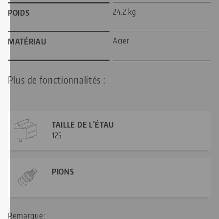
24.2 kg
POIDS
Acier
MATÉRIAU
Plus de fonctionnalités :
TAILLE DE L´ÉTAU
125
PIONS
-
Remarque: