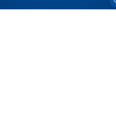
Produits liés à cet article
Makro•Grip® Ultra,
Makro•Grip® Ultra,
Set de base
Set de base